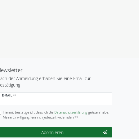
ewsletter
ach der Anmeldung erhalten Sie eine Email zur
estätigung
ewsletter
E-MAIL **
onig
Hiermit bestätige ich, dass ich die
Daten­schutz­erklärung
gelesen habe.
Meine Einwilligung kann ich jederzeit widerrufen.**
Abonnieren