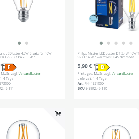
assic LEDluster 4,3W Ersatz für 40W
Philips Master LEDLuster DT 3,4W 40W 
0K E27 827 P45 CL klar
927 E14 klar warmweiß P45 dimmbar
 *
5,90 € *
s. MwSt.
zzgl.
Versandkosten
*
inkl. ges. MwSt.
zzgl.
Versandkosten
: 1-4 Tage
Lieferzeit: 1-4 Tage
973000
PH44951000
Art.
92.45.111
9.9992.45.110
SKU