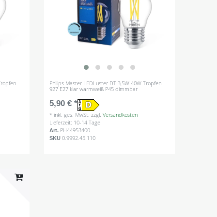
Tropfen
Philips Master LEDLuster DT 3,5W 40W Tropfen
927 E27 klar warmweiß P45 dimmbar
5,90 € *
*
inkl. ges. MwSt.
zzgl.
Versandkosten
Lieferzeit: 10-14 Tage
PH44953400
Art.
0.9992.45.110
SKU