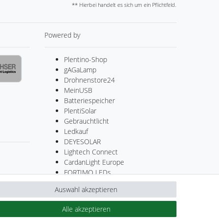
** Hierbei handelt es sich um ein Pflichtfeld.
Powered by
Plentino-Shop
gAGaLamp
Drohnenstore24
MeinUSB
Batteriespeicher
PlentiSolar
Gebrauchtlicht
Ledkauf
DEYESOLAR
Lightech Connect
CardanLight Europe
FORTIMO LEDs
Cardanlight-Shop
Auswahl akzeptieren
Wallbox24
Alle akzeptieren