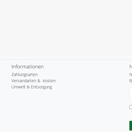
Informationen
N
Zahlungsarten
N
Versandarten & -kosten
B
Umwelt & Entsorgung
N
H