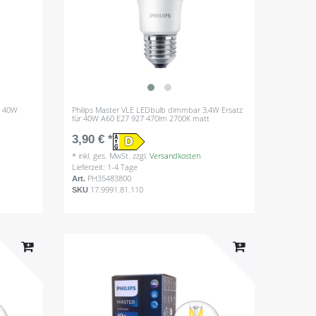
ür 40W
Philips Master VLE LEDbulb dimmbar 3,4W Ersatz
für 40W A60 E27 927 470lm 2700K matt
3,90 € *
*
inkl. ges. MwSt.
zzgl.
Versandkosten
Lieferzeit: 1-4 Tage
PH35483800
Art.
17.9991.81.110
SKU