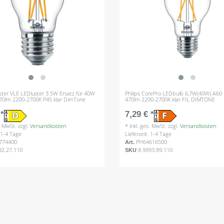
aster VLE LEDluster 3.5W Ersatz für 40W
Philips CorePro LEDbulb 6,7W(40W) A60
70lm 2200-2700K P45 klar DimTone
470lm 2200-2700K klar FIL DIMTONE
 *
7,29 € *
s. MwSt.
zzgl.
Versandkosten
*
inkl. ges. MwSt.
zzgl.
Versandkosten
: 1-4 Tage
Lieferzeit: 1-4 Tage
774400
PH64616500
Art.
92.27.110
8.9993.89.110
SKU