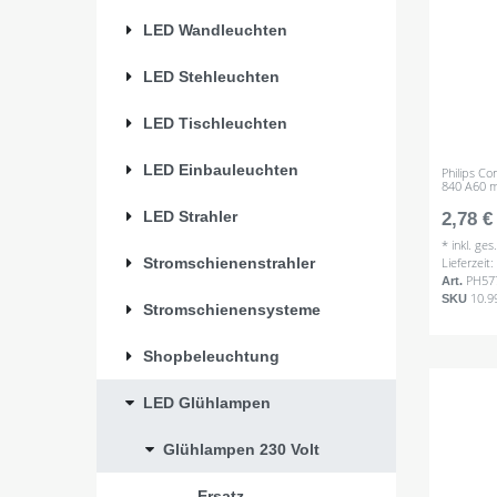
LED Wandleuchten
LED Stehleuchten
LED Tischleuchten
LED Einbauleuchten
Philips C
840 A60 
LED Strahler
2,78 €
*
inkl. ge
Stromschienenstrahler
Lieferzeit
PH57
Art.
10.9
SKU
Stromschienensysteme
Shopbeleuchtung
LED Glühlampen
Glühlampen 230 Volt
-- Ersatz --