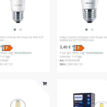
orePro LEDbulb 5W Ersatz für 40W E27
Philips CorePro LEDluster 5,5W Ersatz f
matt
Glühlampe 827 E27 P45 matt
 *
3,40 € *
s. MwSt.
zzgl.
Versandkosten
*
inkl. ges. MwSt.
zzgl.
Versandkosten
: 1-4 Tage
Lieferzeit: 1-4 Tage
779000
PH50765000
Art.
991.47.110
2.9991.89.110
SKU