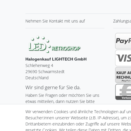
Nehmen Sie
Kontakt
mit uns auf
Zahlungs
Halogenkauf LIGHTECH GmbH
Schlehenweg 4
29690 Schwarmstedt
Deutschland
Wir sind gerne für Sie da.
Haben Sie Fragen oder möchten Sie uns
etwas mitteilen, dann nutzen Sie bitte
unser Kontaktformular.
Wir verwenden Cookies und ähnliche Technologien auf u
Besucher:innen unserer Webseite (z.B. IP-Adresse), um z.
Zum Kontaktformular
Drittanbietern einzubinden oder Zugriffe auf unsere Websi
gesetzte Cookies. Wir teilen diese Daten mit Dritten, die