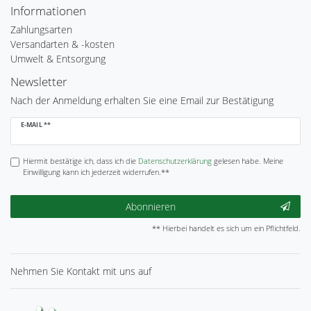
Informationen
Zahlungsarten
Versandarten & -kosten
Umwelt & Entsorgung
Newsletter
Nach der Anmeldung erhalten Sie eine Email zur Bestätigung
Newsletter
E-MAIL **
Honig
Hiermit bestätige ich, dass ich die
Daten­schutz­erklärung
gelesen habe. Meine
Einwilligung kann ich jederzeit widerrufen.**
Abonnieren
** Hierbei handelt es sich um ein Pflichtfeld.
Nehmen Sie
Kontakt
mit uns auf