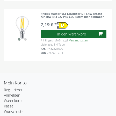
Philips Master VLE LEDluster DT 3,4W Ersatz
für 40W E14 927 P45 CLG 470lm klar dimmbar
7,19 € *
In den Warenkorb
*
inkl. ges. MwSt.
zzgl.
Versandkosten
Lieferzeit: 1-4 Tage
Art.
PH32521000
SKU
2.9992.17.111
Mein Konto
Registrieren
Anmelden
Warenkorb
Kasse
Wunschliste