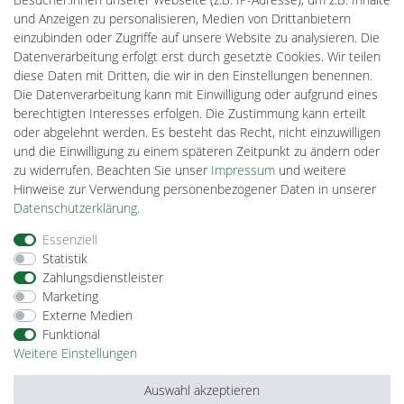
PlentiSolar
und Anzeigen zu personalisieren, Medien von Drittanbietern
Gebrauchtlicht
einzubinden oder Zugriffe auf unsere Website zu analysieren. Die
Ledkauf
Datenverarbeitung erfolgt erst durch gesetzte Cookies. Wir teilen
DEYESOLAR
diese Daten mit Dritten, die wir in den Einstellungen benennen.
Lightech Connect
Die Datenverarbeitung kann mit Einwilligung oder aufgrund eines
CardanLight Europe
berechtigten Interesses erfolgen. Die Zustimmung kann erteilt
FORTIMO LEDs
oder abgelehnt werden. Es besteht das Recht, nicht einzuwilligen
Cardanlight-Shop
und die Einwilligung zu einem späteren Zeitpunkt zu ändern oder
Wallbox24
zu widerrufen. Beachten Sie unser
Impressum
und weitere
Hinweise zur Verwendung personenbezogener Daten in unserer
Daten­schutz­erklärung
.
Impressum
Daten­schutz­erklärung
AGB
Essenziell
Statistik
Zahlungsdienstleister
Barrierefreiheitserklärung
Widerrufs­recht
Marketing
Externe Medien
Funktional
Kontakt
Vertrag widerrufen
Weitere Einstellungen
Auswahl akzeptieren