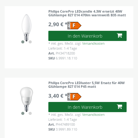
Philips CorePro LEDcandle 4.3W ersetzt 40W
Glühlampe 827 E14 470lm warmweiß B35 matt
2,90 € *
In den Warenkorb
*
inkl. ges. MwSt.
zzgl.
Versandkosten
Lieferzeit: 1-4 Tage
Art.
PH34718200
SKU
6.9991.18.110
Philips CorePro LEDluster 5,5W Ersatz für 40W
Glühlampe 827 E14 P45 matt
3,40 € *
In den Warenkorb
*
inkl. ges. MwSt.
zzgl.
Versandkosten
Lieferzeit: 1-4 Tage
Art.
PH47489100
SKU
3.9991.89.110