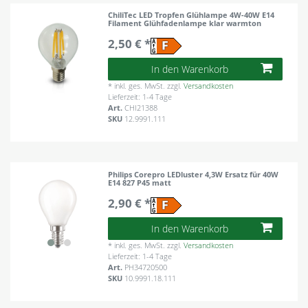
ChiliTec LED Tropfen Glühlampe 4W-40W E14
Filament Glühfadenlampe klar warmton
2,50 € *
In den Warenkorb
*
inkl. ges. MwSt.
zzgl.
Versandkosten
Lieferzeit: 1-4 Tage
Art.
CHI21388
SKU
12.9991.111
Philips Corepro LEDluster 4,3W Ersatz für 40W
E14 827 P45 matt
2,90 € *
In den Warenkorb
*
inkl. ges. MwSt.
zzgl.
Versandkosten
Lieferzeit: 1-4 Tage
Art.
PH34720500
SKU
10.9991.18.111