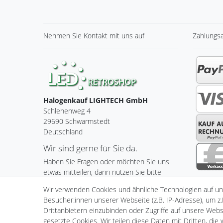
Nehmen Sie
Kontakt
mit uns auf
Zahlungs
Halogenkauf LIGHTECH GmbH
Schlehenweg 4
29690 Schwarmstedt
Deutschland
Wir sind gerne für Sie da.
Haben Sie Fragen oder möchten Sie uns
etwas mitteilen, dann nutzen Sie bitte
unser Kontaktformular.
Wir verwenden Cookies und ähnliche Technologien auf u
Besucher:innen unserer Webseite (z.B. IP-Adresse), um z.
Zum Kontaktformular
Drittanbietern einzubinden oder Zugriffe auf unsere Websi
gesetzte Cookies. Wir teilen diese Daten mit Dritten, die