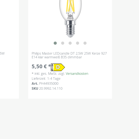
 25W
Philips Master LEDcandle DT 2,5W 25W Kerze 927
E14 klar warmweiß B35 dimmbar
5,50 € *
*
inkl. ges. MwSt.
zzgl.
Versandkosten
Lieferzeit: 1-4 Tage
Art.
PH44935000
SKU
20.9992.14.110