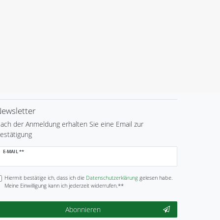
ewsletter
ach der Anmeldung erhalten Sie eine Email zur
estätigung
ewsletter
E-MAIL **
onig
Hiermit bestätige ich, dass ich die
Daten­schutz­erklärung
gelesen habe.
Meine Einwilligung kann ich jederzeit widerrufen.**
Abonnieren