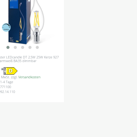
aster LEDcandle DT 2,5W 25W Kerze 927
 warmweiß BA35 dimmbar
 *
s. MwSt.
zzgl.
Versandkosten
: 1-4 Tage
771100
992.14.110