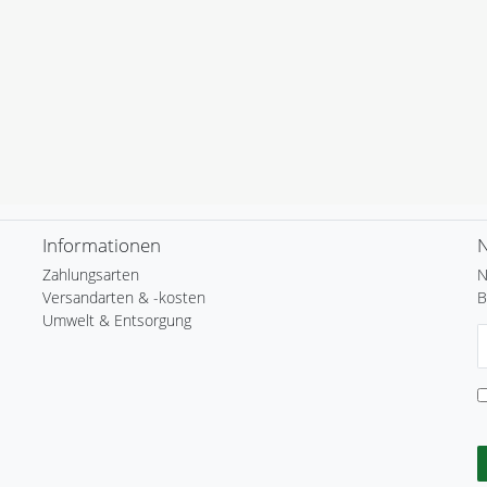
Informationen
N
Zahlungsarten
N
Versandarten & -kosten
B
Umwelt & Entsorgung
N
H