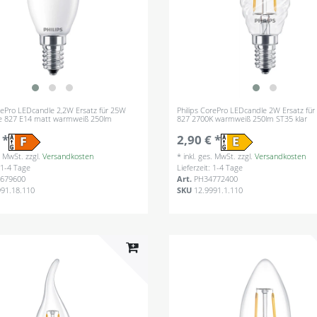
orePro LEDcandle 2,2W Ersatz für 25W
Philips CorePro LEDcandle 2W Ersatz fü
e 827 E14 matt warmweiß 250lm
827 2700K warmweiß 250lm ST35 klar
 *
2,90 € *
s. MwSt.
zzgl.
Versandkosten
*
inkl. ges. MwSt.
zzgl.
Versandkosten
: 1-4 Tage
Lieferzeit: 1-4 Tage
679600
Art.
PH34772400
991.18.110
SKU
12.9991.1.110