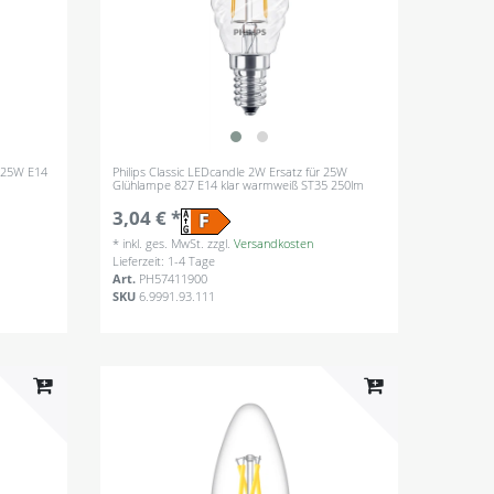
r 25W E14
Philips Classic LEDcandle 2W Ersatz für 25W
Glühlampe 827 E14 klar warmweiß ST35 250lm
3,04 € *
*
inkl. ges. MwSt.
zzgl.
Versandkosten
Lieferzeit: 1-4 Tage
Art.
PH57411900
SKU
6.9991.93.111