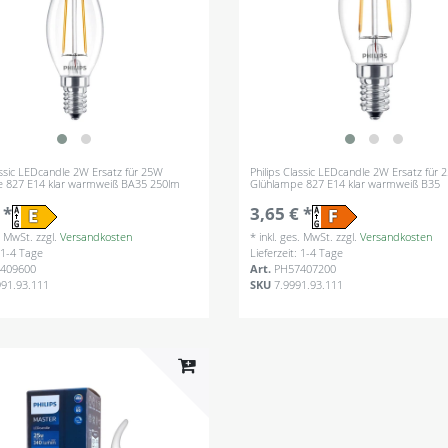
assic LEDcandle 2W Ersatz für 25W
Philips Classic LEDcandle 2W Ersatz für
 827 E14 klar warmweiß BA35 250lm
Glühlampe 827 E14 klar warmweiß B35
 *
3,65 € *
s. MwSt.
zzgl.
Versandkosten
*
inkl. ges. MwSt.
zzgl.
Versandkosten
: 1-4 Tage
Lieferzeit: 1-4 Tage
409600
Art.
PH57407200
991.93.111
SKU
7.9991.93.111