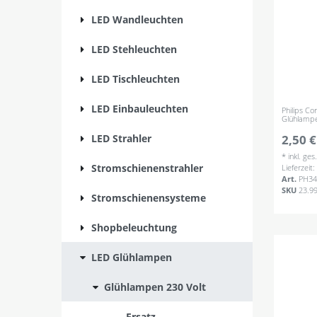
LED Wandleuchten
LED Stehleuchten
LED Tischleuchten
LED Einbauleuchten
Philips C
Glühlamp
LED Strahler
2,50 €
*
inkl. ge
Stromschienenstrahler
Lieferzeit
Art.
PH34
SKU
23.9
Stromschienensysteme
Shopbeleuchtung
LED Glühlampen
Glühlampen 230 Volt
-- Ersatz --