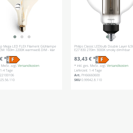
p Mega LED FLEX Filament Glühlampe
Philips Classic LEDbulb Double Layer 6,
 3W 160lm 2200K warmweiß DIM - klar
E27 830 270lm 3000K smoky dimmbar
€ *
83,43 € *
s. MwSt.
zzgl.
Versandkosten
*
inkl. ges. MwSt.
zzgl.
Versandkosten
: 1-4 Tage
Lieferzeit: 1-4 Tage
22100106
Art.
PH66660600
925.56.110
SKU
0.99942.8.110