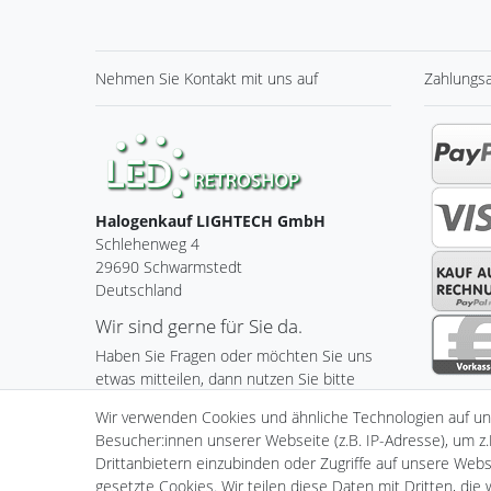
Nehmen Sie
Kontakt
mit uns auf
Zahlungs
Halogenkauf LIGHTECH GmbH
Schlehenweg 4
29690 Schwarmstedt
Deutschland
Wir sind gerne für Sie da.
Haben Sie Fragen oder möchten Sie uns
etwas mitteilen, dann nutzen Sie bitte
unser Kontaktformular.
Wir verwenden Cookies und ähnliche Technologien auf u
Besucher:innen unserer Webseite (z.B. IP-Adresse), um z.
Zum Kontaktformular
Drittanbietern einzubinden oder Zugriffe auf unsere Websi
gesetzte Cookies. Wir teilen diese Daten mit Dritten, die