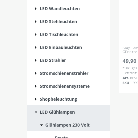
LED Wandleuchten
LED Stehleuchten
LED Tischleuchten
LED Einbauleuchten
Gaga Lam
Glühbirne
LED Strahler
49,90 
*
inkl. ge
Stromschienenstrahler
Lieferzeit
Art.
BESL
SKU
1.99
Stromschienensysteme
Shopbeleuchtung
LED Glühlampen
Glühlampen 230 Volt
-- Ersatz --