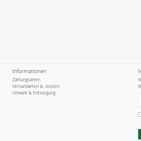
Informationen
N
Zahlungsarten
N
Versandarten & -kosten
B
Umwelt & Entsorgung
N
H