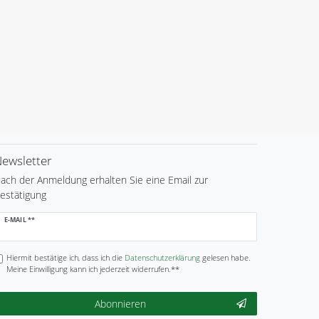
ewsletter
ach der Anmeldung erhalten Sie eine Email zur
estätigung
ewsletter
E-MAIL **
onig
Hiermit bestätige ich, dass ich die
Daten­schutz­erklärung
gelesen habe.
Meine Einwilligung kann ich jederzeit widerrufen.**
Abonnieren