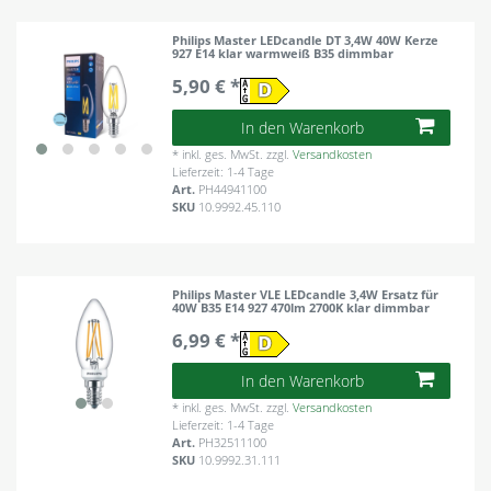
Philips Master LEDcandle DT 3,4W 40W Kerze
927 E14 klar warmweiß B35 dimmbar
5,90 € *
In den Warenkorb
*
inkl. ges. MwSt.
zzgl.
Versandkosten
Lieferzeit: 1-4 Tage
Art.
PH44941100
SKU
10.9992.45.110
Philips Master VLE LEDcandle 3,4W Ersatz für
40W B35 E14 927 470lm 2700K klar dimmbar
6,99 € *
In den Warenkorb
*
inkl. ges. MwSt.
zzgl.
Versandkosten
Lieferzeit: 1-4 Tage
Art.
PH32511100
SKU
10.9992.31.111