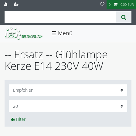
0
0,00 EUR
☰
-- Ersatz -- Glühlampe
Kerze E14 230V 40W
Filter