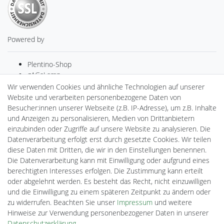
Powered by
Plentino-Shop
gAGaLamp
Drohnenstore24
Wir verwenden Cookies und ähnliche Technologien auf unserer
MeinUSB
Website und verarbeiten personenbezogene Daten von
Batteriespeicher
Besucher:innen unserer Webseite (z.B. IP-Adresse), um z.B. Inhalte
PlentiSolar
und Anzeigen zu personalisieren, Medien von Drittanbietern
Gebrauchtlicht
einzubinden oder Zugriffe auf unsere Website zu analysieren. Die
Ledkauf
Datenverarbeitung erfolgt erst durch gesetzte Cookies. Wir teilen
DEYESOLAR
diese Daten mit Dritten, die wir in den Einstellungen benennen.
Lightech Connect
Die Datenverarbeitung kann mit Einwilligung oder aufgrund eines
CardanLight Europe
berechtigten Interesses erfolgen. Die Zustimmung kann erteilt
FORTIMO LEDs
oder abgelehnt werden. Es besteht das Recht, nicht einzuwilligen
Cardanlight-Shop
und die Einwilligung zu einem späteren Zeitpunkt zu ändern oder
Wallbox24
zu widerrufen. Beachten Sie unser
Impressum
und weitere
Hinweise zur Verwendung personenbezogener Daten in unserer
Daten­schutz­erklärung
.