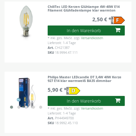
ChiliTec LED Kerzen Glühlampe 4W-40W E14
Filament Glühfadenlampe klar warmton
2,50 € *
In den Warenkorb
*
inkl. ges. MwSt.
zzgl.
Versandkosten
Lieferzeit: 1-4 Tage
Art.
CHI21387
SKU
18.9994.47.111
Philips Master LEDcandle DT 3,4W 40W Kerze
927 E14 klar warmweiß BA35 dimmbar
5,90 € *
In den Warenkorb
*
inkl. ges. MwSt.
zzgl.
Versandkosten
Lieferzeit: 1-4 Tage
Art.
PH44949700
SKU
18.9992.45.110