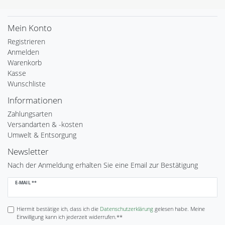
Mein Konto
Registrieren
Anmelden
Warenkorb
Kasse
Wunschliste
Informationen
Zahlungsarten
Versandarten & -kosten
Umwelt & Entsorgung
Newsletter
Nach der Anmeldung erhalten Sie eine Email zur Bestätigung
Newsletter
E-MAIL **
Honig
Hiermit bestätige ich, dass ich die
Daten­schutz­erklärung
gelesen habe. Meine
Einwilligung kann ich jederzeit widerrufen.**