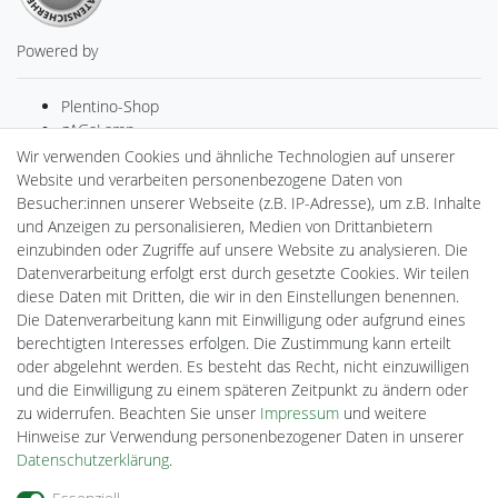
Powered by
Plentino-Shop
gAGaLamp
Drohnenstore24
Wir verwenden Cookies und ähnliche Technologien auf unserer
MeinUSB
Website und verarbeiten personenbezogene Daten von
Batteriespeicher
Besucher:innen unserer Webseite (z.B. IP-Adresse), um z.B. Inhalte
PlentiSolar
und Anzeigen zu personalisieren, Medien von Drittanbietern
Gebrauchtlicht
einzubinden oder Zugriffe auf unsere Website zu analysieren. Die
Ledkauf
Datenverarbeitung erfolgt erst durch gesetzte Cookies. Wir teilen
DEYESOLAR
diese Daten mit Dritten, die wir in den Einstellungen benennen.
Lightech Connect
Die Datenverarbeitung kann mit Einwilligung oder aufgrund eines
CardanLight Europe
berechtigten Interesses erfolgen. Die Zustimmung kann erteilt
FORTIMO LEDs
oder abgelehnt werden. Es besteht das Recht, nicht einzuwilligen
Cardanlight-Shop
und die Einwilligung zu einem späteren Zeitpunkt zu ändern oder
Wallbox24
zu widerrufen. Beachten Sie unser
Impressum
und weitere
Hinweise zur Verwendung personenbezogener Daten in unserer
Daten­schutz­erklärung
.
Impressum
Daten­schutz­erklärung
AGB